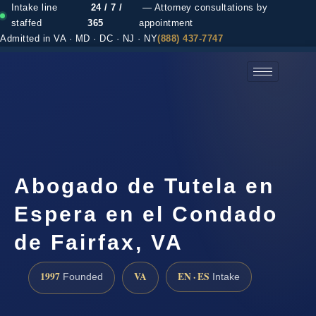
Intake line
24 / 7 /
— Attorney consultations by
staffed
365
appointment
Admitted in VA · MD · DC · NJ · NY
(888) 437-7747
(888) 437-7747 →
Abogado de Tutela en
Espera en el Condado
de Fairfax, VA
1997
VA
EN · ES
Founded
Intake