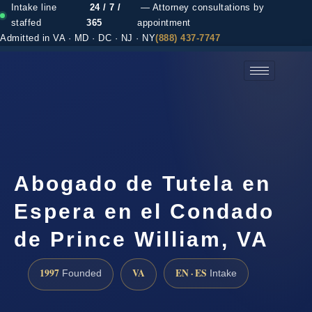
Intake line
24 / 7 /
— Attorney consultations by
staffed
365
appointment
Admitted in VA · MD · DC · NJ · NY
(888) 437-7747
(888) 437-7747 →
Abogado de Tutela en
Espera en el Condado
de Prince William, VA
1997
VA
EN · ES
Founded
Intake