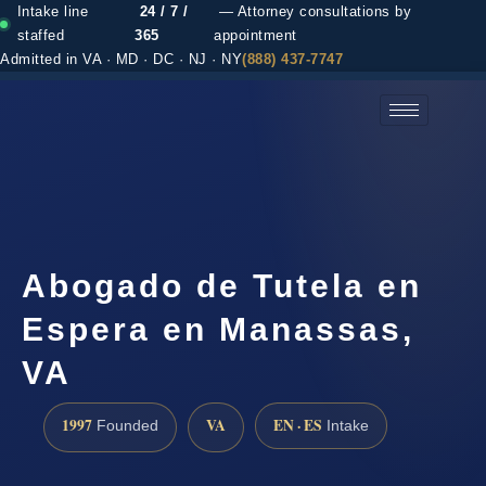
Intake line
24 / 7 /
— Attorney consultations by
staffed
365
appointment
Admitted in VA · MD · DC · NJ · NY
(888) 437-7747
(888) 437-7747 →
Abogado de Tutela en
Espera en Manassas,
VA
1997
VA
EN · ES
Founded
Intake