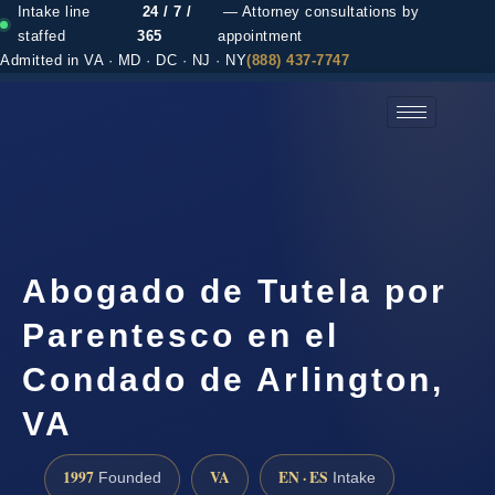
Intake line
24 / 7 /
— Attorney consultations by
staffed
365
appointment
Admitted in VA · MD · DC · NJ · NY
(888) 437-7747
(888) 437-7747 →
Abogado de Tutela por
Parentesco en el
Condado de Arlington,
VA
1997
VA
EN · ES
Founded
Intake