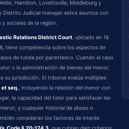
 Aldie, Hamilton, Lovettsville, Middleburg y
o Distrito Judicial manejan estos asuntos con
y sociales de la región.
tic Relations District Court
, ubicado en 18
6, tiene competencia sobre los aspectos de
casos de tutela por parentesco. Cuando el caso
tutor o la administración de bienes del menor,
e su jurisdicción. El tribunal evalúa múltiples
 et seq.
, incluyendo la relación del menor con
ogar, la capacidad del tutor para satisfacer las
menor, y cualquier historial de abuso o
ambién consideran los factores de interés
Va. Code § 20-124.3
, que cubren diez criterios