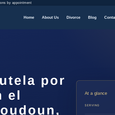
ions by appointment
Home
About Us
Divorce
Blog
Conta
utela por
 el
At a glance
Loudoun,
SERVING