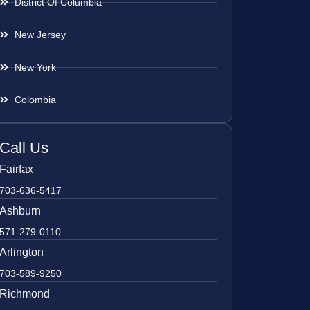
District Of Columbia
New Jersey
New York
Colombia
Call Us
Fairfax
703-636-5417
Ashburn
571-279-0110
Arlington
703-589-9250
Richmond