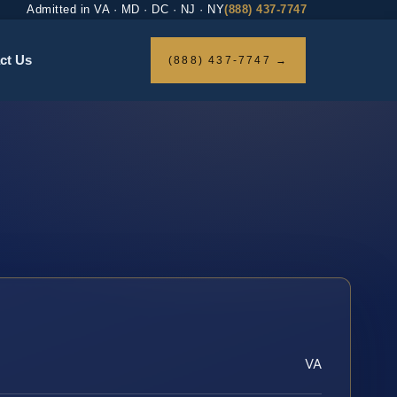
Admitted in VA · MD · DC · NJ · NY
(888) 437-7747
ct Us
(888) 437-7747 →
VA