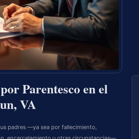
por Parentesco en el
un, VA
us padres —ya sea por fallecimiento,
ión, encarcelamiento u otras circunstancias—