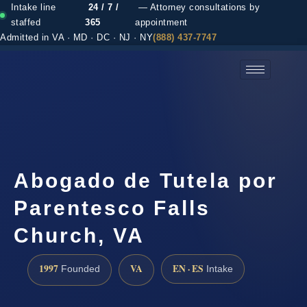
Intake line
24 / 7 /
— Attorney consultations by
staffed
365
appointment
Admitted in VA · MD · DC · NJ · NY
(888) 437-7747
(888) 437-7747 →
Abogado de Tutela por
Parentesco Falls
Church, VA
1997
VA
EN · ES
Founded
Intake