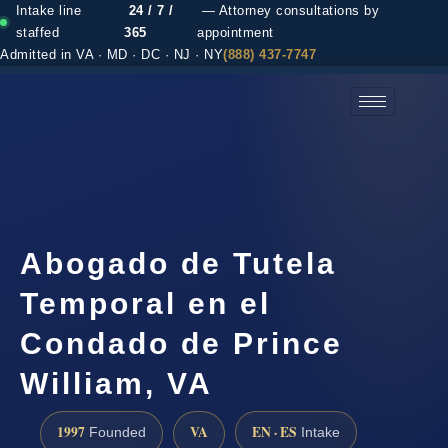
Intake line
24 / 7 /
— Attorney consultations by
staffed
365
appointment
Admitted in VA · MD · DC · NJ · NY
(888) 437-7747
(888) 437-7747 →
Abogado de Tutela
Temporal en el
Condado de Prince
William, VA
1997
VA
EN · ES
Founded
Intake