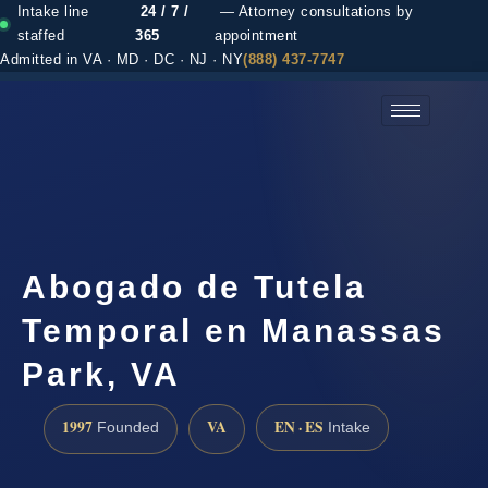
Intake line
24 / 7 /
— Attorney consultations by
staffed
365
appointment
Admitted in VA · MD · DC · NJ · NY
(888) 437-7747
(888) 437-7747 →
Abogado de Tutela
Temporal en Manassas
Park, VA
1997
VA
EN · ES
Founded
Intake