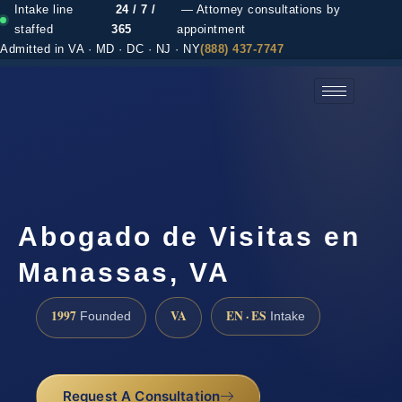
Intake line
24 / 7 /
— Attorney consultations by
staffed
365
appointment
Admitted in VA · MD · DC · NJ · NY
(888) 437-7747
(888) 437-7747 →
Abogado de Visitas en
Manassas, VA
1997
VA
EN · ES
Founded
Intake
Request A Consultation