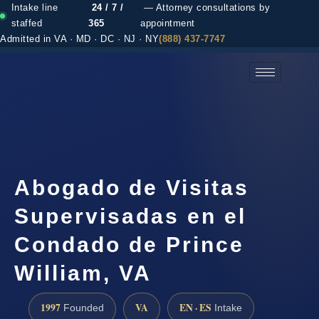
Intake line
24 / 7 /
— Attorney consultations by
staffed
365
appointment
Admitted in VA · MD · DC · NJ · NY
(888) 437-7747
(888) 437-7747 →
Abogado de Visitas
Supervisadas en el
Condado de Prince
William, VA
1997
VA
EN · ES
Founded
Intake