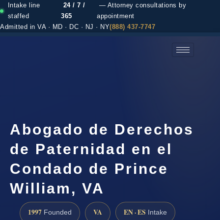
Intake line
24 / 7 /
— Attorney consultations by
staffed
365
appointment
Admitted in VA · MD · DC · NJ · NY
(888) 437-7747
(888) 437-7747 →
Abogado de Derechos
de Paternidad en el
Condado de Prince
William, VA
1997
VA
EN · ES
Founded
Intake