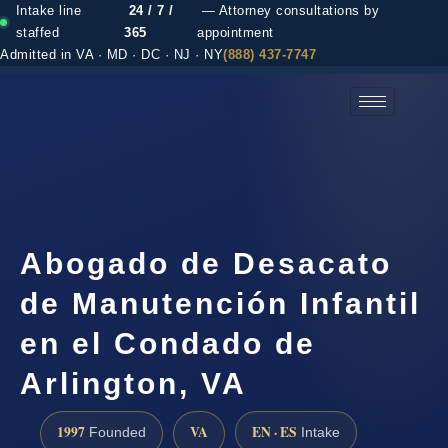
Intake line
24 / 7 /
— Attorney consultations by
staffed
365
appointment
Admitted in VA · MD · DC · NJ · NY
(888) 437-7747
(888) 437-7747 →
Abogado de Desacato
de Manutención Infantil
en el Condado de
Arlington, VA
1997
VA
EN · ES
Founded
Intake