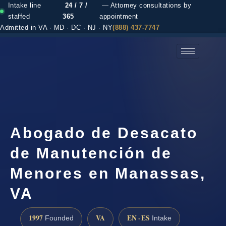
Intake line
24 / 7 /
— Attorney consultations by
staffed
365
appointment
Admitted in VA · MD · DC · NJ · NY
(888) 437-7747
(888) 437-7747 →
Abogado de Desacato
de Manutención de
Menores en Manassas,
VA
1997
VA
EN · ES
Founded
Intake