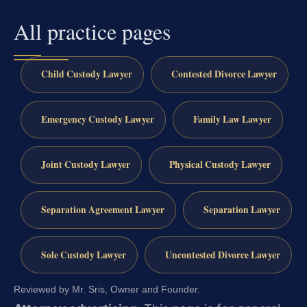
All practice pages
Child Custody Lawyer
Contested Divorce Lawyer
Emergency Custody Lawyer
Family Law Lawyer
Joint Custody Lawyer
Physical Custody Lawyer
Separation Agreement Lawyer
Separation Lawyer
Sole Custody Lawyer
Uncontested Divorce Lawyer
Reviewed by Mr. Sris, Owner and Founder.