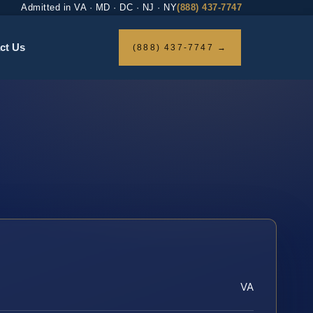
Admitted in VA · MD · DC · NJ · NY
(888) 437-7747
ct Us
(888) 437-7747 →
VA