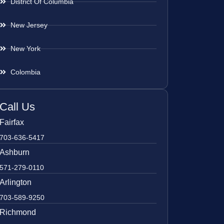
District Of Columbia
New Jersey
New York
Colombia
Call Us
Fairfax
703-636-5417
Ashburn
571-279-0110
Arlington
703-589-9250
Richmond