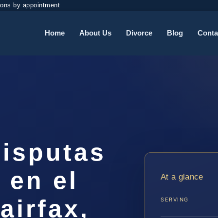
ions by appointment
Home
About Us
Divorce
Blog
Conta
isputas
 en el
At a glance
airfax,
SERVING