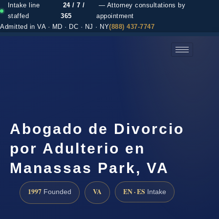
Intake line
24 / 7 /
— Attorney consultations by
staffed
365
appointment
Admitted in VA · MD · DC · NJ · NY
(888) 437-7747
(888) 437-7747 →
Abogado de Divorcio
por Adulterio en
Manassas Park, VA
1997
VA
EN · ES
Founded
Intake