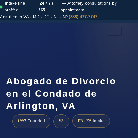
Intake line
24 / 7 /
— Attorney consultations by
staffed
365
appointment
Admitted in VA · MD · DC · NJ · NY
(888) 437-7747
(888) 437-7747 →
Abogado de Divorcio
en el Condado de
Arlington, VA
1997
VA
EN · ES
Founded
Intake