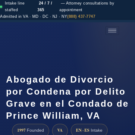
Intake line
24 / 7 /
— Attorney consultations by
staffed
365
appointment
Admitted in VA · MD · DC · NJ · NY
(888) 437-7747
(888) 437-7747 →
Abogado de Divorcio
por Condena por Delito
Grave en el Condado de
Prince William, VA
1997
VA
EN · ES
Founded
Intake