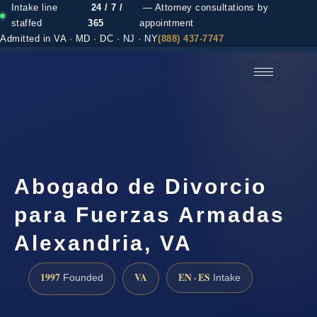
Intake line
24 / 7 /
— Attorney consultations by
staffed
365
appointment
Admitted in VA · MD · DC · NJ · NY
(888) 437-7747
(888) 437-7747 →
Abogado de Divorcio
para Fuerzas Armadas
Alexandria, VA
1997
VA
EN · ES
Founded
Intake