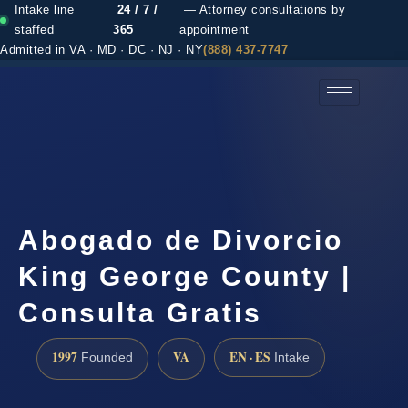
Intake line
24 / 7 /
— Attorney consultations by
staffed
365
appointment
Admitted in VA · MD · DC · NJ · NY
(888) 437-7747
(888) 437-7747 →
Abogado de Divorcio
King George County |
Consulta Gratis
1997
VA
EN · ES
Founded
Intake