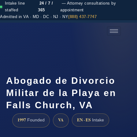
Intake line
24 / 7 /
— Attorney consultations by
staffed
365
appointment
Admitted in VA · MD · DC · NJ · NY
(888) 437-7747
(888) 437-7747 →
Abogado de Divorcio
Militar de la Playa en
Falls Church, VA
1997
VA
EN · ES
Founded
Intake