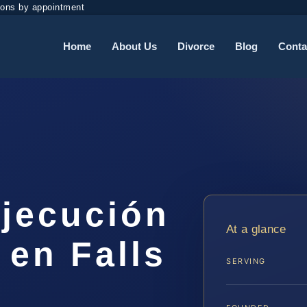
ions by appointment
Home
About Us
Divorce
Blog
Conta
jecución
At a glance
 en Falls
SERVING