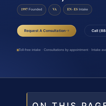
1997
VA
EN · ES
Founded
Intake
Request A Consultation
Call (8
Toll-free intake · Consultations by appointment · Intake av
ON THIS PAG