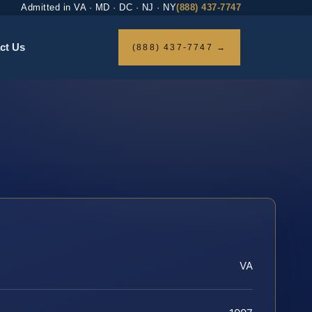
Admitted in VA · MD · DC · NJ · NY
(888) 437-7747
ct Us
(888) 437-7747 →
VA