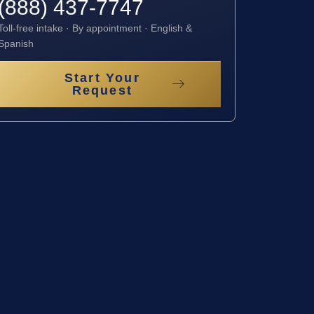
(888) 437-7747
Toll-free intake · By appointment · English &
Spanish
Start Your
Request