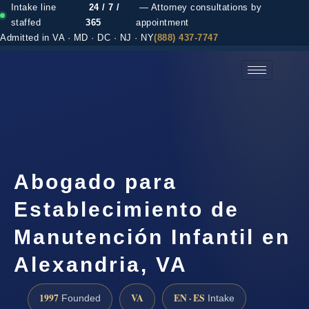
Intake line
24 / 7 /
— Attorney consultations by
staffed
365
appointment
Admitted in VA · MD · DC · NJ · NY
(888) 437-7747
(888) 437-7747 →
Abogado para
Establecimiento de
Manutención Infantil en
Alexandria, VA
1997
VA
EN · ES
Founded
Intake