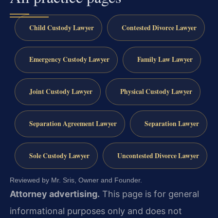
Child Custody Lawyer
Contested Divorce Lawyer
Emergency Custody Lawyer
Family Law Lawyer
Joint Custody Lawyer
Physical Custody Lawyer
Separation Agreement Lawyer
Separation Lawyer
Sole Custody Lawyer
Uncontested Divorce Lawyer
Reviewed by Mr. Sris, Owner and Founder.
Attorney advertising.
This page is for general
informational purposes only and does not