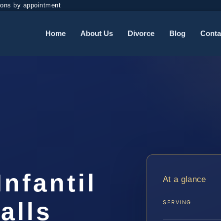
ions by appointment
Home
About Us
Divorce
Blog
Conta
nfantil
At a glance
alls
SERVING