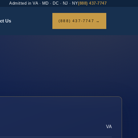
Admitted in VA · MD · DC · NJ · NY
(888) 437-7747
ct Us
(888) 437-7747 →
VA