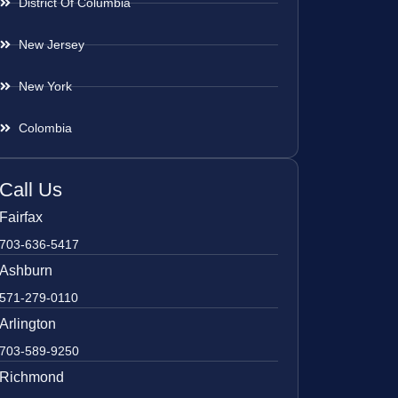
District Of Columbia
New Jersey
New York
Colombia
Call Us
Fairfax
703-636-5417
Ashburn
571-279-0110
Arlington
703-589-9250
Richmond