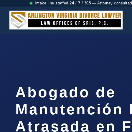
Intake line staffed
24 / 7 / 365
— Attorney consultat
Abogado de
Manutención I
Atrasada en F