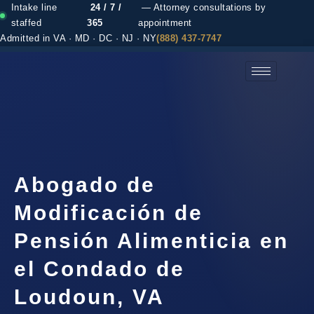
Intake line
24 / 7 /
— Attorney consultations by
staffed
365
appointment
Admitted in VA · MD · DC · NJ · NY
(888) 437-7747
(888) 437-7747 →
Abogado de
Modificación de
Pensión Alimenticia en
el Condado de
Loudoun, VA