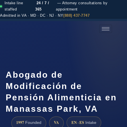
Intake line
24 / 7 /
— Attorney consultations by
staffed
365
appointment
Admitted in VA · MD · DC · NJ · NY
(888) 437-7747
(888) 437-7747 →
Abogado de
Modificación de
Pensión Alimenticia en
Manassas Park, VA
1997
VA
EN · ES
Founded
Intake