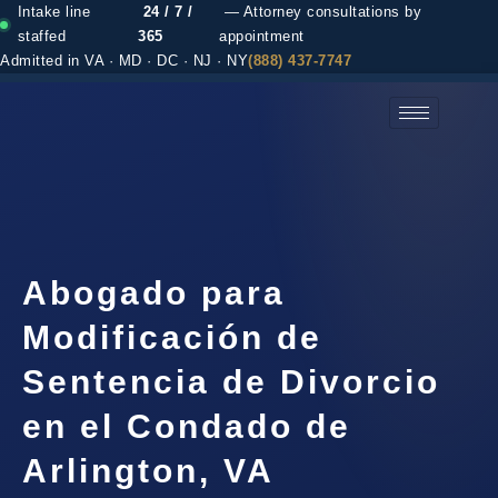
Intake line
24 / 7 /
— Attorney consultations by
staffed
365
appointment
Admitted in VA · MD · DC · NJ · NY
(888) 437-7747
(888) 437-7747 →
Abogado para
Modificación de
Sentencia de Divorcio
en el Condado de
Arlington, VA