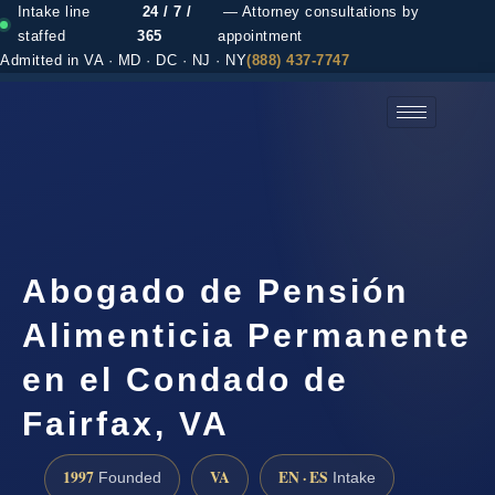
Intake line
24 / 7 /
— Attorney consultations by
staffed
365
appointment
Admitted in VA · MD · DC · NJ · NY
(888) 437-7747
(888) 437-7747 →
Abogado de Pensión
Alimenticia Permanente
en el Condado de
Fairfax, VA
1997
VA
EN · ES
Founded
Intake