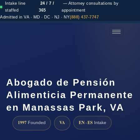
Intake line
24 / 7 /
— Attorney consultations by
staffed
365
appointment
Admitted in VA · MD · DC · NJ · NY
(888) 437-7747
(888) 437-7747 →
Abogado de Pensión
Alimenticia Permanente
en Manassas Park, VA
1997
VA
EN · ES
Founded
Intake