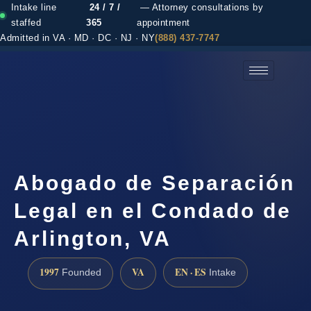
Intake line
24 / 7 /
— Attorney consultations by
staffed
365
appointment
Admitted in VA · MD · DC · NJ · NY
(888) 437-7747
(888) 437-7747 →
Abogado de Separación
Legal en el Condado de
Arlington, VA
1997
VA
EN · ES
Founded
Intake