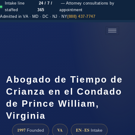
Intake line
24 / 7 /
— Attorney consultations by
staffed
365
appointment
Admitted in VA · MD · DC · NJ · NY
(888) 437-7747
(888) 437-7747 →
Abogado de Tiempo de
Crianza en el Condado
de Prince William,
Virginia
1997
VA
EN · ES
Founded
Intake