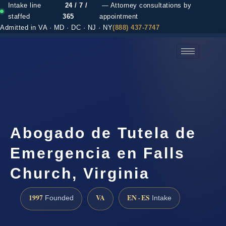
Intake line
24 / 7 /
— Attorney consultations by
staffed
365
appointment
Admitted in VA · MD · DC · NJ · NY
(888) 437-7747
(888) 437-7747 →
Abogado de Tutela de
Emergencia en Falls
Church, Virginia
1997
VA
EN · ES
Founded
Intake