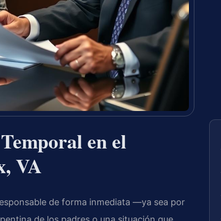
 Temporal en el
x, VA
responsable de forma inmediata —ya sea por
epentina de los padres o una situación que