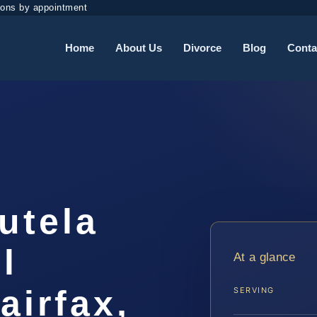
ions by appointment
Home
About Us
Divorce
Blog
Conta
utela
l
At a glance
airfax,
SERVING