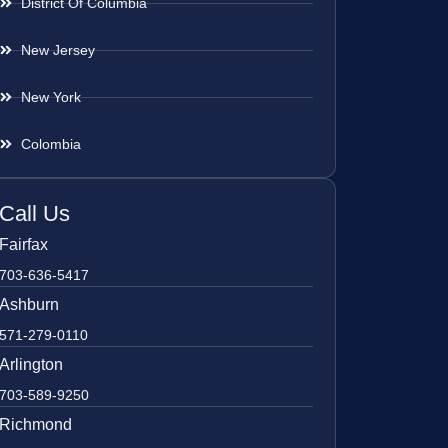
District Of Columbia
New Jersey
New York
Colombia
Call Us
Fairfax
703-636-5417
Ashburn
571-279-0110
Arlington
703-589-9250
Richmond