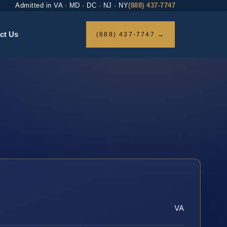
Admitted in VA · MD · DC · NJ · NY
(888) 437-7747
ct Us
(888) 437-7747 →
VA