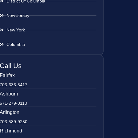
District Of Columbia
New Jersey
New York
Colombia
Call Us
Fairfax
703-636-5417
Ashburn
571-279-0110
Arlington
703-589-9250
Richmond