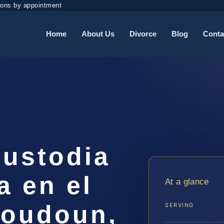
ions by appointment
Home
About Us
Divorce
Blog
Conta
ustodia
a en el
At a glance
Loudoun,
SERVING