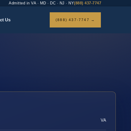
Admitted in VA · MD · DC · NJ · NY
(888) 437-7747
ct Us
(888) 437-7747 →
VA