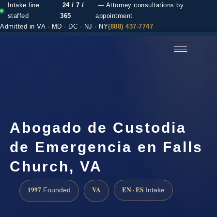
Intake line
24 / 7 /
— Attorney consultations by
staffed
365
appointment
Admitted in VA · MD · DC · NJ · NY
(888) 437-7747
(888) 437-7747 →
Abogado de Custodia
de Emergencia en Falls
Church, VA
1997
VA
EN · ES
Founded
Intake