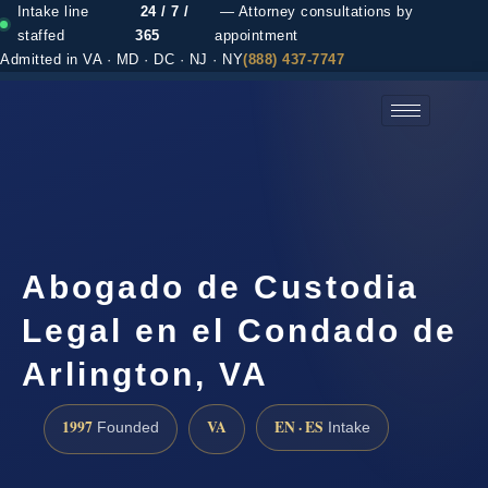
Intake line
24 / 7 /
— Attorney consultations by
staffed
365
appointment
Admitted in VA · MD · DC · NJ · NY
(888) 437-7747
(888) 437-7747 →
Abogado de Custodia
Legal en el Condado de
Arlington, VA
1997
VA
EN · ES
Founded
Intake