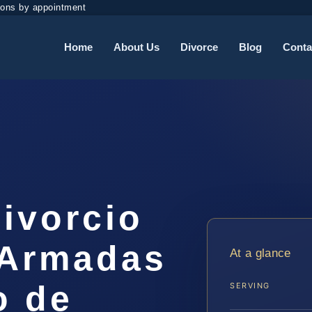
ions by appointment
Home
About Us
Divorce
Blog
Conta
ivorcio
 Armadas
At a glance
o de
SERVING