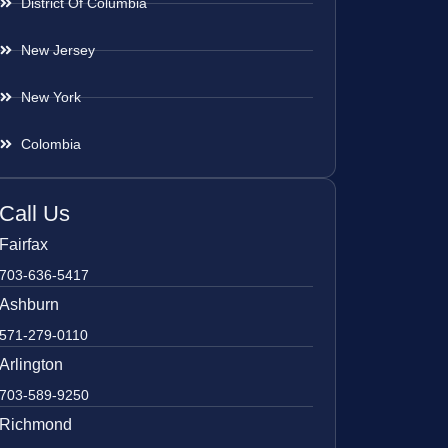
District Of Columbia
New Jersey
New York
Colombia
Call Us
Fairfax
703-636-5417
Ashburn
571-279-0110
Arlington
703-589-9250
Richmond