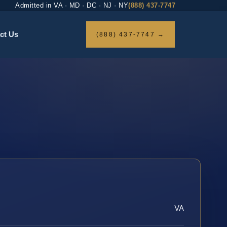
Admitted in VA · MD · DC · NJ · NY
(888) 437-7747
ct Us
(888) 437-7747 →
VA