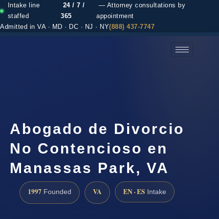
Intake line
24 / 7 /
— Attorney consultations by
staffed
365
appointment
Admitted in VA · MD · DC · NJ · NY
(888) 437-7747
(888) 437-7747 →
Abogado de Divorcio
No Contencioso en
Manassas Park, VA
1997
VA
EN · ES
Founded
Intake