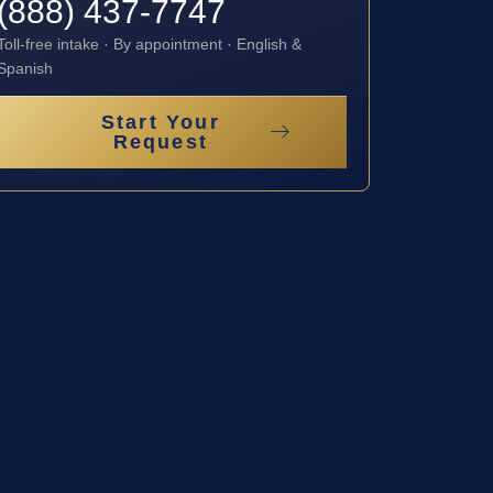
(888) 437-7747
Toll-free intake · By appointment · English &
Spanish
Start Your
Request