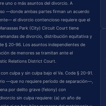
e uno o más asuntos del divorcio. A
ioso —donde ambas partes firman un acuerdo
nte— el divorcio contencioso requiere que el
 Manassas Park (City) Circuit Court tiene
demandas de divorcio, distribución equitativa y
de § 20-96. Los asuntos independientes de
nción de menores se tramitan ante el
ic Relations District Court.
 con culpa y sin culpa bajo el Va. Code § 20-91.
erio —que no requiere período de separación—,
ena por delito grave (felony) con
ivorcio sin culpa requiere: (a) un año de