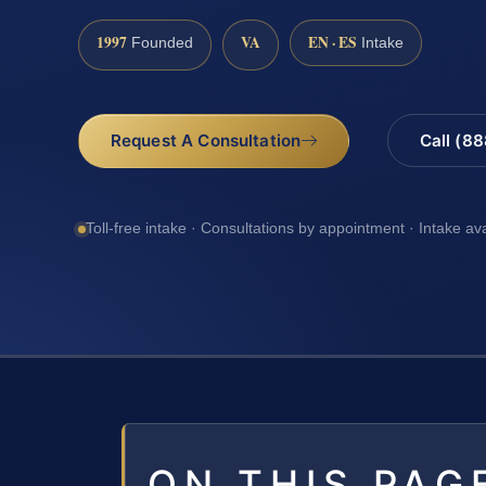
1997
VA
EN · ES
Founded
Intake
Request A Consultation
Call (8
Toll-free intake · Consultations by appointment · Intake av
ON THIS PAG