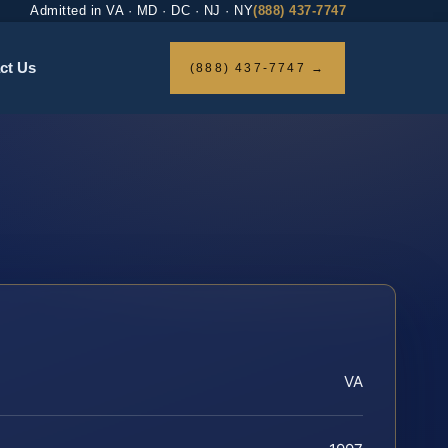
Admitted in VA · MD · DC · NJ · NY
(888) 437-7747
ct Us
(888) 437-7747 →
VA