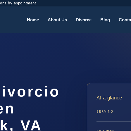
ions by appointment
Home
About Us
Divorce
Blog
Conta
ivorcio
At a glance
en
SERVING
k, VA