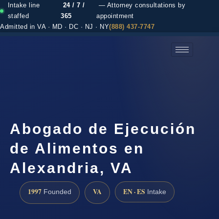
Intake line
24 / 7 /
— Attorney consultations by
staffed
365
appointment
Admitted in VA · MD · DC · NJ · NY
(888) 437-7747
(888) 437-7747 →
Abogado de Ejecución
de Alimentos en
Alexandria, VA
1997
VA
EN · ES
Founded
Intake