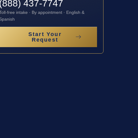
(888) 437-7747
Toll-free intake · By appointment · English &
Spanish
Start Your
Request