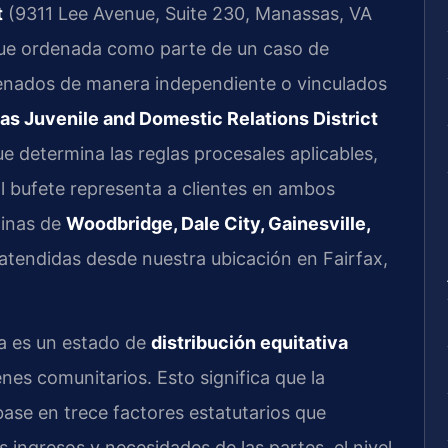
t
(9311 Lee Avenue, Suite 230, Manassas, VA
 fue ordenada como parte de un caso de
denados de manera independiente o vinculados
s Juvenile and Domestic Relations District
ue determina las reglas procesales aplicables,
 El bufete representa a clientes en ambos
cinas de
Woodbridge, Dale City, Gainesville,
tendidas desde nuestra ubicación en Fairfax,
a es un estado de
distribución equitativa
enes comunitarios. Esto significa que la
ase en trece factores estatutarios que
s ingresos y necesidades de las partes, el nivel