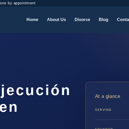
ions by appointment
Home
About Us
Divorce
Blog
Conta
jecución
At a glance
 en
SERVING