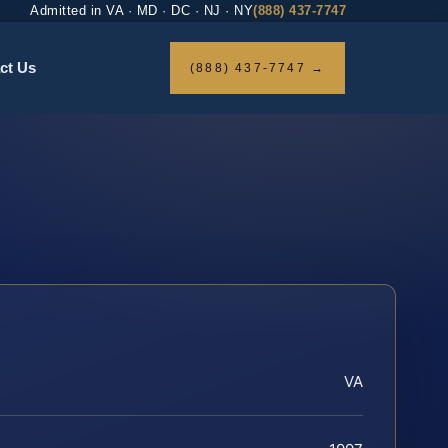
Admitted in VA · MD · DC · NJ · NY
(888) 437-7747
ct Us
(888) 437-7747 →
VA