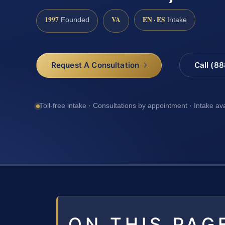
1997
VA
EN · ES
Founded
Intake
Request A Consultation
Call (8
Toll-free intake · Consultations by appointment · Intake av
ON THIS PAG