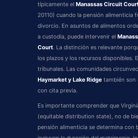
típicamente el
Manassas Circuit Cour
20110) cuando la pensión alimenticia
divorcio. En asuntos de alimentos or
a custodia, puede intervenir el
Manassa
Court
. La distinción es relevante porq
los plazos y los recursos disponibles.
tribunales. Las comunidades circunve
Haymarket y Lake Ridge
también son a
con cita previa.
Es importante comprender que Virgini
(equitable distribution state), no de bi
pensión alimenticia se determina con b
incluyen la duración del matrimonio, lo