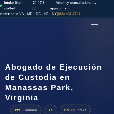
Intake line
24 / 7 /
— Attorney consultations by
staffed
365
appointment
Admitted in VA · MD · DC · NJ · NY
(888) 437-7747
(888) 437-7747 →
Abogado de Ejecución
de Custodia en
Manassas Park,
Virginia
1997
VA
EN · ES
Founded
Intake