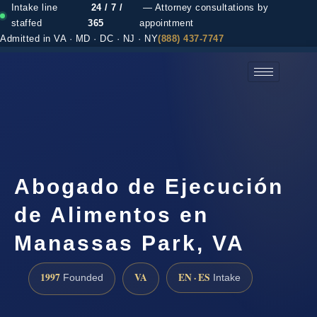
Intake line
24 / 7 /
— Attorney consultations by
staffed
365
appointment
Admitted in VA · MD · DC · NJ · NY
(888) 437-7747
(888) 437-7747 →
Abogado de Ejecución
de Alimentos en
Manassas Park, VA
1997
VA
EN · ES
Founded
Intake