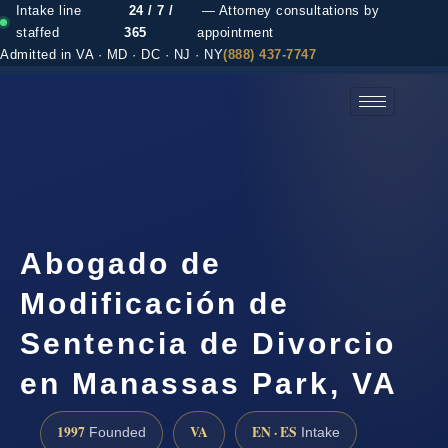
Intake line
24 / 7 /
— Attorney consultations by
staffed
365
appointment
Admitted in VA · MD · DC · NJ · NY
(888) 437-7747
(888) 437-7747 →
Abogado de
Modificación de
Sentencia de Divorcio
en Manassas Park, VA
1997
VA
EN · ES
Founded
Intake