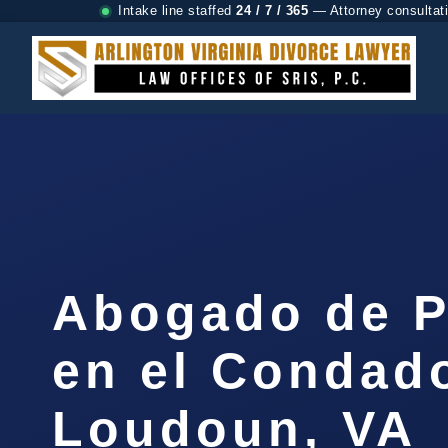
Intake line staffed
24 / 7 / 365
— Attorney consultat
Abogado de P
en el Condad
Loudoun, VA