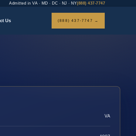
Admitted in VA · MD · DC · NJ · NY
(888) 437-7747
ct Us
(888) 437-7747 →
VA