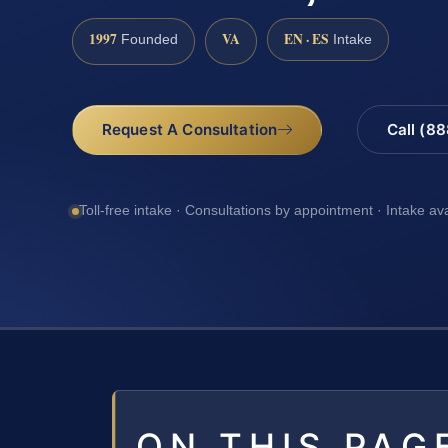
1997
VA
EN · ES
Founded
Intake
Request A Consultation
Call (8
Toll-free intake · Consultations by appointment · Intake av
ON THIS PAG