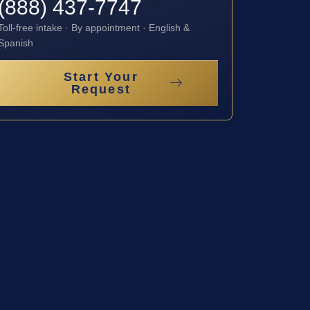
(888) 437-7747
Toll-free intake · By appointment · English &
Spanish
Start Your
Request