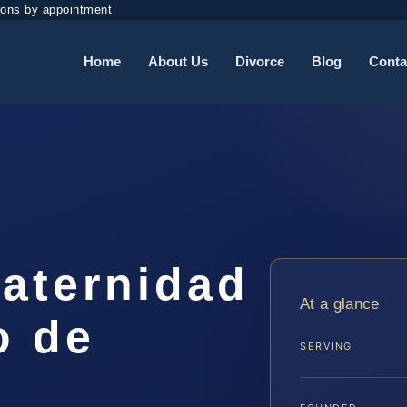
ions by appointment
Home
About Us
Divorce
Blog
Conta
aternidad
At a glance
o de
SERVING