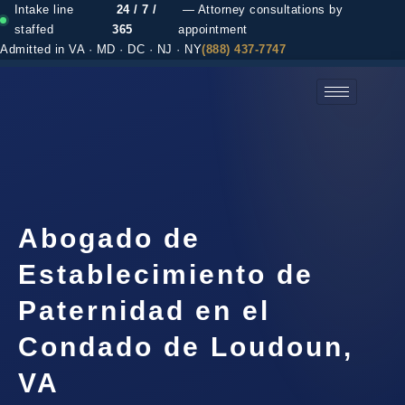
Intake line
24 / 7 /
— Attorney consultations by
staffed
365
appointment
Admitted in VA · MD · DC · NJ · NY
(888) 437-7747
(888) 437-7747 →
Abogado de
Establecimiento de
Paternidad en el
Condado de Loudoun,
VA