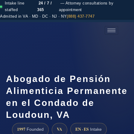
Intake line
24 / 7 /
— Attorney consultations by
staffed
365
appointment
Admitted in VA · MD · DC · NJ · NY
(888) 437-7747
(888) 437-7747 →
Abogado de Pensión
Alimenticia Permanente
en el Condado de
Loudoun, VA
1997
VA
EN · ES
Founded
Intake