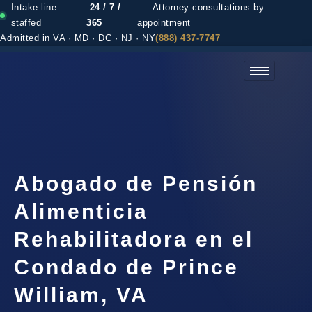
Intake line
24 / 7 /
— Attorney consultations by
staffed
365
appointment
Admitted in VA · MD · DC · NJ · NY
(888) 437-7747
(888) 437-7747 →
Abogado de Pensión
Alimenticia
Rehabilitadora en el
Condado de Prince
William, VA