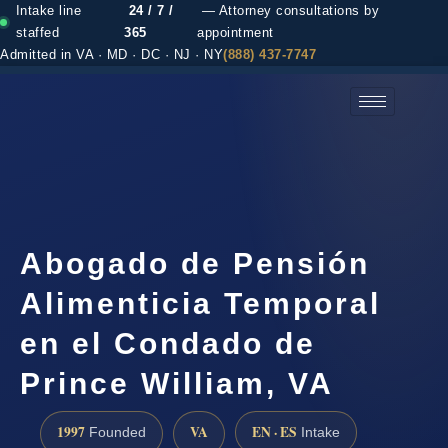
Intake line
24 / 7 /
— Attorney consultations by
staffed
365
appointment
Admitted in VA · MD · DC · NJ · NY
(888) 437-7747
(888) 437-7747 →
Abogado de Pensión
Alimenticia Temporal
en el Condado de
Prince William, VA
1997
VA
EN · ES
Founded
Intake