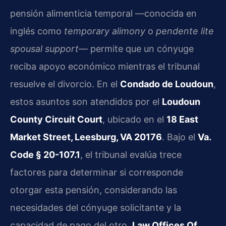
pensión alimenticia temporal —conocida en
inglés como
temporary alimony
o
pendente lite
spousal support
— permite que un cónyuge
reciba apoyo económico mientras el tribunal
resuelve el divorcio. En el
Condado de Loudoun
,
estos asuntos son atendidos por el
Loudoun
County Circuit Court
, ubicado en el
18 East
Market Street, Leesburg, VA 20176
. Bajo el
Va.
Code § 20-107.1
, el tribunal evalúa trece
factores para determinar si corresponde
otorgar esta pensión, considerando las
necesidades del cónyuge solicitante y la
capacidad de pago del otro.
Law Offices Of