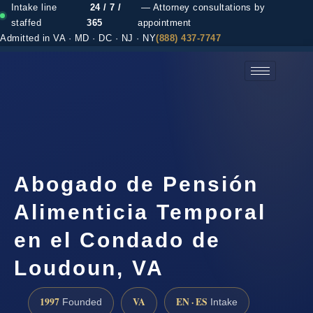
Intake line
24 / 7 /
— Attorney consultations by
staffed
365
appointment
Admitted in VA · MD · DC · NJ · NY
(888) 437-7747
(888) 437-7747 →
Abogado de Pensión
Alimenticia Temporal
en el Condado de
Loudoun, VA
1997
VA
EN · ES
Founded
Intake