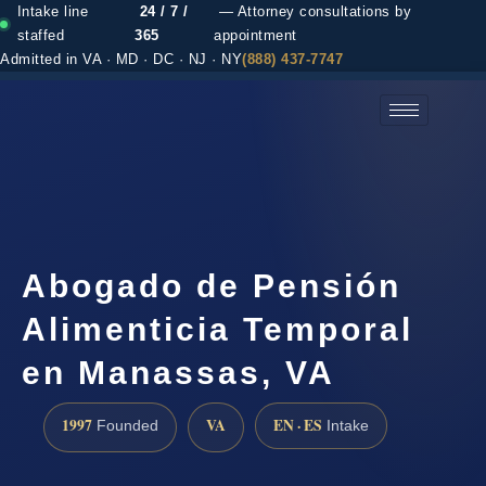
Intake line
24 / 7 /
— Attorney consultations by
staffed
365
appointment
Admitted in VA · MD · DC · NJ · NY
(888) 437-7747
(888) 437-7747 →
Abogado de Pensión
Alimenticia Temporal
en Manassas, VA
1997
VA
EN · ES
Founded
Intake